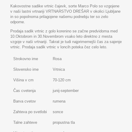
Kakovostne sadike vrtnic čajevk, sorte Marco Polo so vzgojene
v naši lastni vrtnariji VRTNARSTVO DREŠAR v okolici Ljubljane
in so popolnoma prilagojene našemu podnebju ter so zelo
odporne.
Prodaja sadik vrtnic z golo korenino se začne predvidoma med
10.Oktobrom in 30.Novembrom vsako leto direktno z mesta
vzgoje v naši vrtnariji. Takrat je tudi najprimernejši čas za sajenje
vrtnic. Prodaja sadik vrtnic v loncih poteka čez celo leto.
Strokovno ime
Rosa
Slovensko ime
Vrtnica
Višina v cm
70-120 cm
Čas cvetenja
junij-september
Barva cvetov
rumena
Zahteva po svetlobi
sonce
Talne zahteve
propustna tla