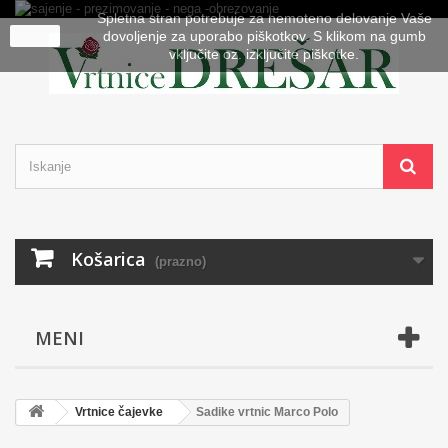
Spletna stran potrebuje za nemoteno delovanje Vaše
close
dovoljenje za uporabo piškotkov. S klikom na gumb
vključite oz. izključite piškotke.
Košarica
(prazno)
MENI
Vrtnice čajevke
Sadike vrtnic Marco Polo