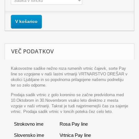
V košarico
VEČ PODATKOV
Kakovostne sadike nežno roza rumenih vrtnic čajevk, sorte Pay
line so vzgojene v naši lastni vrtnariji VRTNARSTVO DREŠAR v
okolici Ljubljane in so popolnoma prilagojene našemu podnebju
ter so zelo odporne.
Prodaja sadik vrtnic z golo korenino se začne predvidoma med
10.Oktobrom in 30.Novembrom vsako leto direktno z mesta
vzgoje v naši vrtnariji. Takrat je tudi najprimernejši čas za sajenje
vrtnic. Prodaja sadik vrtnic v loncih poteka čez celo leto.
Strokovno ime
Rosa Pay line
Slovensko ime
Vrtnica Pay line