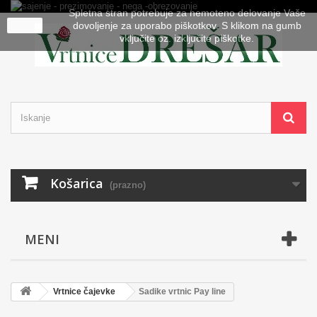
Spletna stran potrebuje za nemoteno delovanje Vaše
close
dovoljenje za uporabo piškotkov. S klikom na gumb
vključite oz. izključite piškotke.
Košarica
(prazno)
MENI
Vrtnice čajevke
Sadike vrtnic Pay line